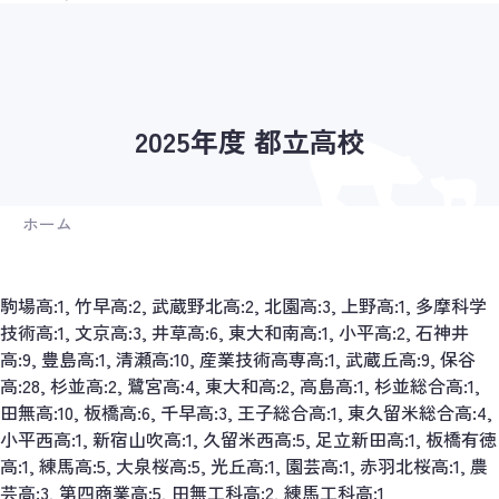
2025年度 都立高校
ホーム
駒場高:1, 竹早高:2, 武蔵野北高:2, 北園高:3, 上野高:1, 多摩科学
技術高:1, 文京高:3, 井草高:6, 東大和南高:1, 小平高:2, 石神井
高:9, 豊島高:1, 清瀬高:10, 産業技術高専高:1, 武蔵丘高:9, 保谷
高:28, 杉並高:2, 鷺宮高:4, 東大和高:2, 高島高:1, 杉並総合高:1,
田無高:10, 板橋高:6, 千早高:3, 王子総合高:1, 東久留米総合高:4,
小平西高:1, 新宿山吹高:1, 久留米西高:5, 足立新田高:1, 板橋有徳
高:1, 練馬高:5, 大泉桜高:5, 光丘高:1, 園芸高:1, 赤羽北桜高:1, 農
芸高:3, 第四商業高:5, 田無工科高:2, 練馬工科高:1