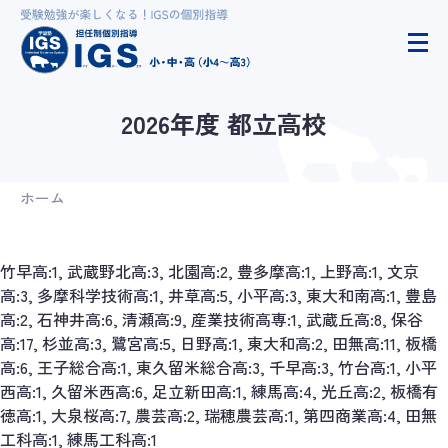
2026年度 都立高校
ホーム
竹早高:1, 武蔵野北高:3, 北園高:2, 豊多摩高:1, 上野高:1, 文京
高:3, 多摩科学技術高:1, 井草高:5, 小平高:3, 東大和南高:1, 豊島
高:2, 石神井高:6, 清瀬高:9, 産業技術高専:1, 武蔵丘高:8, 保谷
高:17, 杉並高:3, 鷺宮高:5, 日野高:1, 東大和高:2, 田無高:11, 板橋
高:6, 王子総合高:1, 東久留米総合高:3, 千早高:3, 竹台高:1, 小平
西高:1, 久留米西高:6, 足立新田高:1, 練馬高:4, 光丘高:2, 板橋有
徳高:1, 大泉桜高:7, 農芸高:2, 瑞穂農芸高:1, 第四商業高:4, 田無
工科高:1, 練馬工科高:1