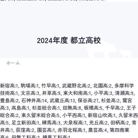
2024年度 都立高校
ホーム
新宿高:1, 駒場高:1, 竹早高:1, 武蔵野北高:2, 北園高:2, 多摩科学
技術高:1, 文京高:3, 井草高:9, 東大和南高:1, 小平高:3, 清瀬高:9,
豊島高:2, 石神井高:14, 武蔵丘高:13, 保谷高:27, 杉並高:2, 鷺宮
高:3, 高島高:1, 杉並総合高:1, 田無高:8, 板橋高:5, 千早高:2, 王子
総合高:2, 東久留米総合高:5, 小平西高:1, 新宿山吹高:1, 久留米西
高:5, 足立新田高:1, 練馬高:3, 大泉桜高:7, 光丘高:2, 田柄高:2, 青
井高:1, 荻窪高:2, 園芸高:1, 赤羽北桜高:1, 農芸高:4, 第四商業
高:6, 田無工科高:2, 練馬工科高:1