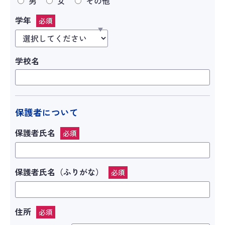
男
女
その他
学年
必須
学校名
保護者について
保護者氏名
必須
保護者氏名（ふりがな）
必須
住所
必須