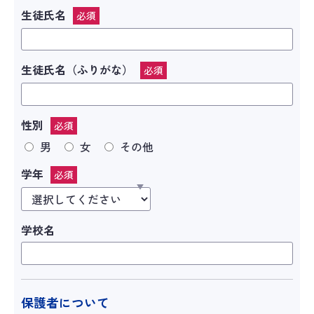
生徒氏名
必須
生徒氏名（ふりがな）
必須
性別
必須
男
女
その他
学年
必須
学校名
保護者について