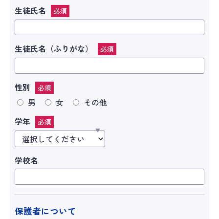
生徒氏名
必須
生徒氏名（ふりがな）
必須
性別
必須
男
女
その他
学年
必須
学校名
保護者について