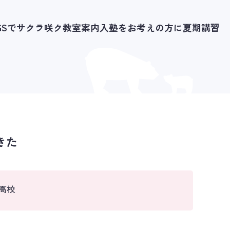
IGSでサクラ咲ク
教室案内
入塾をお考えの方に
夏期講習
きた
高校