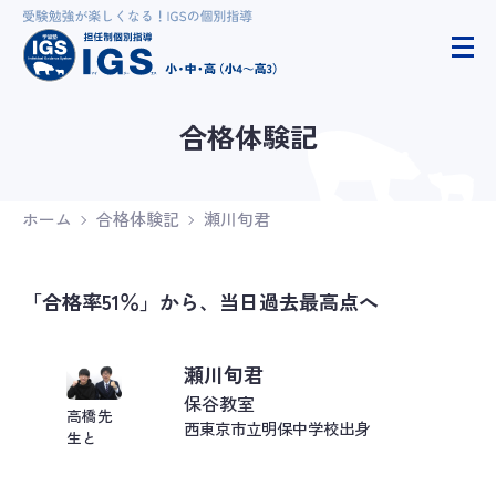
合格体験記
ホーム
合格体験記
瀬川旬君
「合格率51％」から、当日過去最高点へ
瀬川旬君
保谷教室
高橋先
西東京市立明保中学校出身
生と