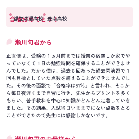
合格おめでとう！
都立清瀬高校
豊南高校
瀬川旬君から
正直僕は、受験の１ヵ月前までは授業の宿題しか家でや
っていなくて１日の勉強時間を確保することができませ
んでした。だから僕は、過去６回あった過去問演習で１
回も目標としていた点数を超えることができませんでし
た。その後の面談で「合格率は51％」と言われ、そこか
ら毎日夜遅くまで自習に行き、先生からプリントを多く
もらい、苦手教科を中心に知識がどんどん定着していき
ました。その結果、入試当日いままでにない点数をとる
ことができたので先生には感謝しかないです。
瀬川旬君のお母様から